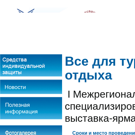
О компании
Продажи
Все для ту
отдыха
I Межрегиона
специализиро
выставка-ярм
Сроки и место проведени