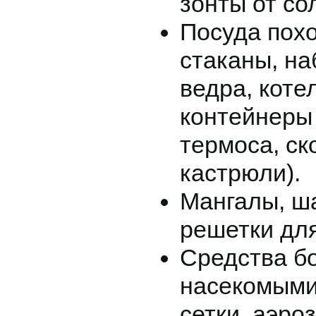
зонты от со
Посуда похо
стаканы, на
ведра, коте
контейнеры
термоса, ск
кастрюли).
Мангалы, ш
решетки для
Средства б
насекомыми
сетки, аэроз