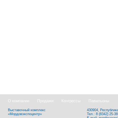
О компании
Продажи
Конгрессы
Павильоны
Выставочный комплекс
430904, Республика
«Мордовэкспоцентр»
Тел.: 8 (8342) 25-38
E-mail:
mordovexpo